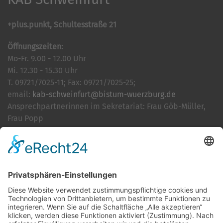
+plus.punkt, Schultesstraße 21
Öffnungszeiten:
Mo-Fr. 9.00 - 12.00 Uhr
Mi. 12.30 - 15.30 Uhr
T. 09721/7025-11; Fax: 09721/7025-25;
email:
kab-schweinfurt@bistum-wuerzburg.de
Ansprechpartnerinnen im Sekretariat: Frau Göb-Müller,
Frau Popp