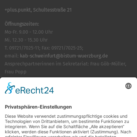
+plus.punkt, Schultesstraße 21
Öffnungszeiten:
Mo-Fr. 9.00 - 12.00 Uhr
Mi. 12.30 - 15.30 Uhr
T. 09721/7025-11; Fax: 09721/7025-25;
email:
kab-schweinfurt@bistum-wuerzburg.de
Ansprechpartnerinnen im Sekretariat: Frau Göb-Müller,
Frau Popp