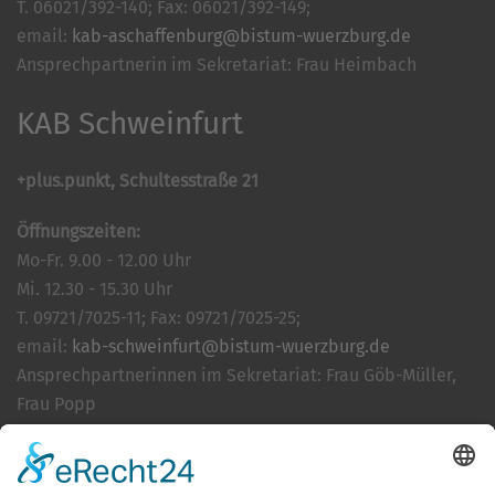
T. 06021/392-140; Fax: 06021/392-149;
email:
kab-aschaffenburg@bistum-wuerzburg.de
Ansprechpartnerin im Sekretariat: Frau Heimbach
KAB Schweinfurt
+plus.punkt, Schultesstraße 21
Öffnungszeiten:
Mo-Fr. 9.00 - 12.00 Uhr
Mi. 12.30 - 15.30 Uhr
T. 09721/7025-11; Fax: 09721/7025-25;
email:
kab-schweinfurt@bistum-wuerzburg.de
Ansprechpartnerinnen im Sekretariat: Frau Göb-Müller,
Frau Popp