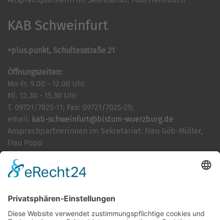
KAB Schweinfurt
+plus.punkt, Schultesstraße 21
Öffnungszeiten:
Mo-Fr. 9.00 - 12.00 Uhr
Mi. 12.30 - 15.30 Uhr
T. 09721/7025-11; Fax: 09721/7025-25;
email:
kab-schweinfurt@bistum-wuerzburg.de
Ansprechpartnerinnen im Sekretariat: Frau Göb-Müller,
Frau Popp