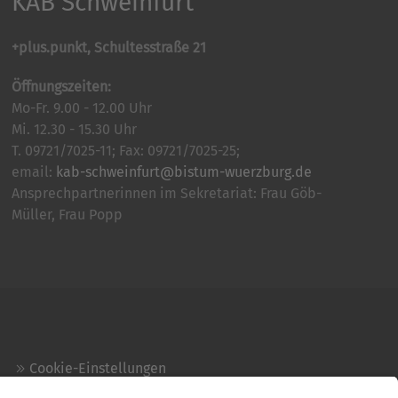
KAB Schweinfurt
+plus.punkt, Schultesstraße 21
Öffnungszeiten:
Mo-Fr. 9.00 - 12.00 Uhr
Mi. 12.30 - 15.30 Uhr
T. 09721/7025-11; Fax: 09721/7025-25;
email:
kab-schweinfurt@bistum-wuerzburg.de
Ansprechpartnerinnen im Sekretariat: Frau Göb-
Müller, Frau Popp
Cookie-Einstellungen