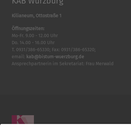
KAB Würzburg
Kilianeum, Ottostraße 1
Öffnungszeiten:
Mo-Fr. 9.00 - 12.00 Uhr
Do. 14.00 - 16.00 Uhr
T. 0931/386-65330; Fax: 0931/386-65320;
email:
kab@bistum-wuerzburg.de
Ansprechpartnerin im Sekretariat: Frau Merwald