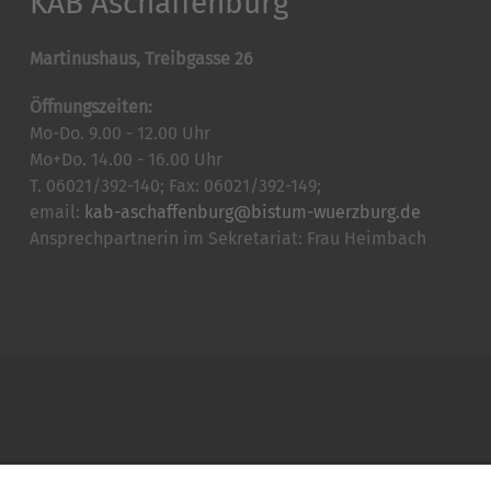
KAB Aschaffenburg
Martinushaus, Treibgasse 26
Öffnungszeiten:
Mo-Do. 9.00 - 12.00 Uhr
Mo+Do. 14.00 - 16.00 Uhr
T. 06021/392-140; Fax: 06021/392-149;
email:
kab-aschaffenburg@bistum-wuerzburg.de
Ansprechpartnerin im Sekretariat: Frau Heimbach