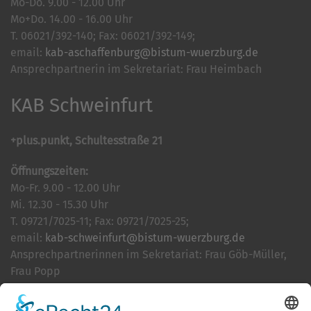
Mo-Do. 9.00 - 12.00 Uhr
Mo+Do. 14.00 - 16.00 Uhr
T. 06021/392-140; Fax: 06021/392-149;
email:
kab-aschaffenburg@bistum-wuerzburg.de
Ansprechpartnerin im Sekretariat: Frau Heimbach
KAB Schweinfurt
+plus.punkt, Schultesstraße 21
Öffnungszeiten:
Mo-Fr. 9.00 - 12.00 Uhr
Mi. 12.30 - 15.30 Uhr
T. 09721/7025-11; Fax: 09721/7025-25;
email:
kab-schweinfurt@bistum-wuerzburg.de
Ansprechpartnerinnen im Sekretariat: Frau Göb-Müller,
Frau Popp