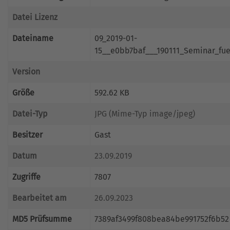
Datei Lizenz
Dateiname
09_2019-01-
15__e0bb7baf___190111_Seminar_fue
Version
Größe
592.62 KB
Datei-Typ
JPG (Mime-Typ image/jpeg)
Besitzer
Gast
Datum
23.09.2019
Zugriffe
7807
Bearbeitet am
26.09.2023
MD5 Prüfsumme
7389af3499f808bea84be991752f6b52