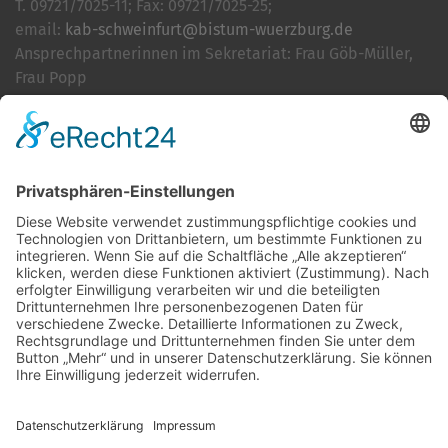
T. 09721/7025-11; Fax: 09721/7025-25;
email:
kab-schweinfurt@bistum-wuerzburg.de
Ansprechpartnerinnen im Sekretariat: Frau Göb-Müller,
Frau Popp
Cookie-Einstellungen
Kontakt
Login