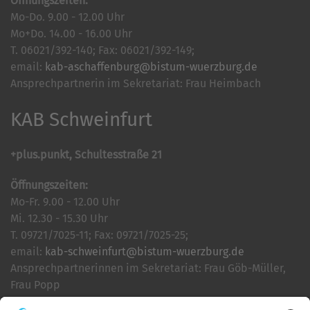
Öffnungszeiten:
Mo-Do. 9.00 - 12.00 Uhr
Mo+Do. 14.00 - 16.00 Uhr
T. 06021/392-140; Fax: 06021/392-149;
email:
kab-aschaffenburg@bistum-wuerzburg.de
Ansprechpartnerin im Sekretariat: Frau Heimbach
KAB Schweinfurt
+plus.punkt, Schultesstraße 21
Öffnungszeiten:
Mo-Fr. 9.00 - 12.00 Uhr
Mi. 12.30 - 15.30 Uhr
T. 09721/7025-11; Fax: 09721/7025-25;
email:
kab-schweinfurt@bistum-wuerzburg.de
Ansprechpartnerinnen im Sekretariat: Frau Göb-Müller,
Frau Popp