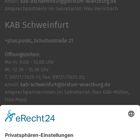
email:
kab-aschaffenburg@bistum-wuerzburg.de
Ansprechpartnerin im Sekretariat: Frau Heimbach
KAB Schweinfurt
+plus.punkt, Schultesstraße 21
Öffnungszeiten:
Mo-Fr. 9.00 - 12.00 Uhr
Mi. 12.30 - 15.30 Uhr
T. 09721/7025-11; Fax: 09721/7025-25;
email:
kab-schweinfurt@bistum-wuerzburg.de
Ansprechpartnerinnen im Sekretariat: Frau Göb-Müller,
Frau Popp