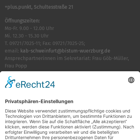
+plus.punkt, Schultesstraße 21
Öffnungszeiten:
Mo-Fr. 9.00 - 12.00 Uhr
Mi. 12.30 - 15.30 Uhr
T. 09721/7025-11; Fax: 09721/7025-25;
email:
kab-schweinfurt@bistum-wuerzburg.de
Ansprechpartnerinnen im Sekretariat: Frau Göb-Müller,
Frau Popp