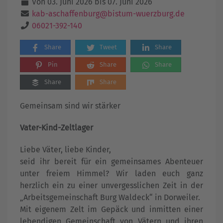
Von 03. Juni 2026 bis 07. Juni 2026
kab-aschaffenburg@bistum-wuerzburg.de
06021-392-140
Share
Tweet
Share
Pin
Share
Share
Share
Share
Gemeinsam sind wir stärker
Vater-Kind-Zeltlager
Liebe Väter, liebe Kinder,
seid ihr bereit für ein gemeinsames Abenteuer
unter freiem Himmel? Wir laden euch ganz
herzlich ein zu einer unvergesslichen Zeit in der
„Arbeitsgemeinschaft Burg Waldeck“ in Dorweiler.
Mit eigenem Zelt im Gepäck und inmitten einer
lebendigen Gemeinschaft von Vätern und ihren