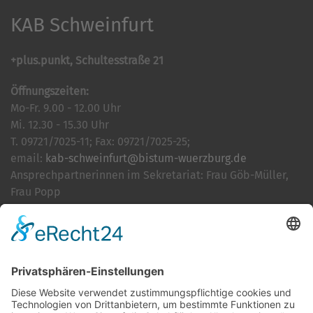
KAB Schweinfurt
+plus.punkt, Schultesstraße 21
Öffnungszeiten:
Mo-Fr. 9.00 - 12.00 Uhr
Mi. 12.30 - 15.30 Uhr
T. 09721/7025-11; Fax: 09721/7025-25;
email:
kab-schweinfurt@bistum-wuerzburg.de
Ansprechpartnerinnen im Sekretariat: Frau Göb-Müller,
Frau Popp