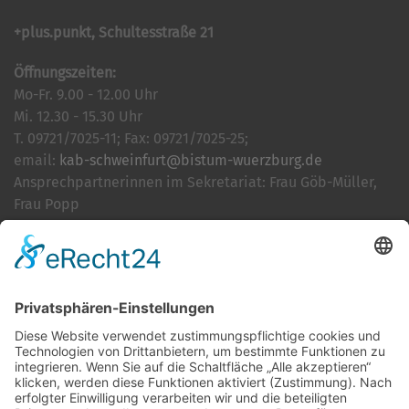
+plus.punkt, Schultesstraße 21
Öffnungszeiten:
Mo-Fr. 9.00 - 12.00 Uhr
Mi. 12.30 - 15.30 Uhr
T. 09721/7025-11; Fax: 09721/7025-25;
email:
kab-schweinfurt@bistum-wuerzburg.de
Ansprechpartnerinnen im Sekretariat: Frau Göb-Müller,
Frau Popp