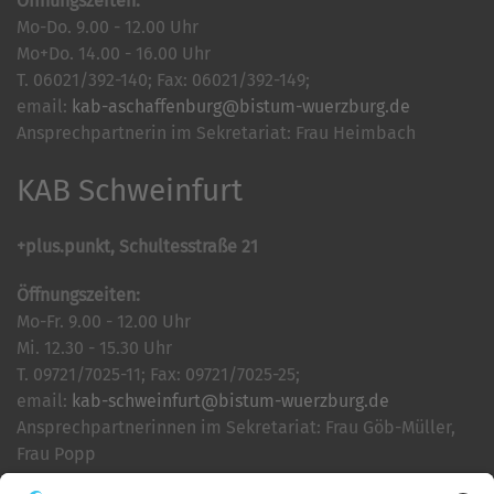
Öffnungszeiten:
Mo-Do. 9.00 - 12.00 Uhr
Mo+Do. 14.00 - 16.00 Uhr
T. 06021/392-140; Fax: 06021/392-149;
email:
kab-aschaffenburg@bistum-wuerzburg.de
Ansprechpartnerin im Sekretariat: Frau Heimbach
KAB Schweinfurt
+plus.punkt, Schultesstraße 21
Öffnungszeiten:
Mo-Fr. 9.00 - 12.00 Uhr
Mi. 12.30 - 15.30 Uhr
T. 09721/7025-11; Fax: 09721/7025-25;
email:
kab-schweinfurt@bistum-wuerzburg.de
Ansprechpartnerinnen im Sekretariat: Frau Göb-Müller,
Frau Popp