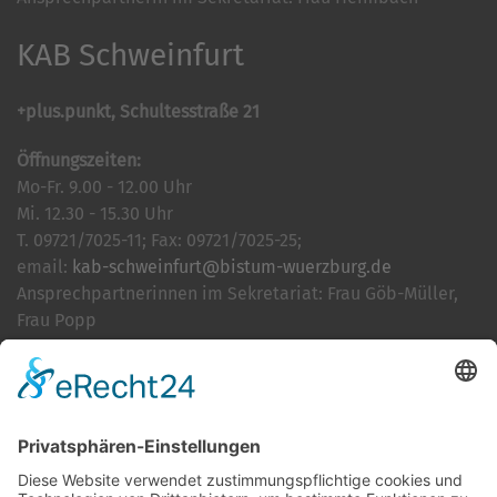
KAB Schweinfurt
+plus.punkt, Schultesstraße 21
Öffnungszeiten:
Mo-Fr. 9.00 - 12.00 Uhr
Mi. 12.30 - 15.30 Uhr
T. 09721/7025-11; Fax: 09721/7025-25;
email:
kab-schweinfurt@bistum-wuerzburg.de
Ansprechpartnerinnen im Sekretariat: Frau Göb-Müller,
Frau Popp