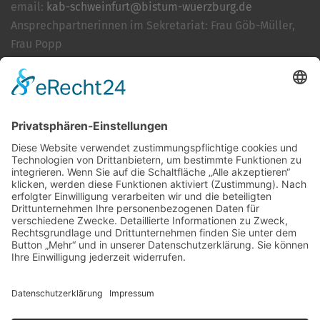
email:
kab-schweinfurt@bistum-wuerzburg.de
Ansprechpartnerinnen im Sekretariat: Frau Göb-Müller,
Frau Popp
Cookie-Einstellungen
Kontakt
Login