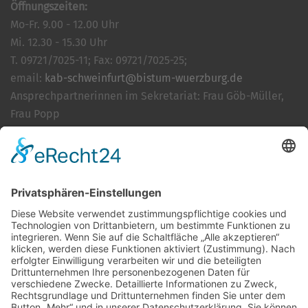
Öffnungszeiten:
Mo-Fr. 9.00 - 12.00 Uhr
Mi. 12.30 - 15.30 Uhr
T. 09721/7025-11; Fax: 09721/7025-25;
email:
kab-schweinfurt@bistum-wuerzburg.de
Ansprechpartnerinnen im Sekretariat: Frau Göb-Müller,
Frau Popp
Cookie-Einstellungen