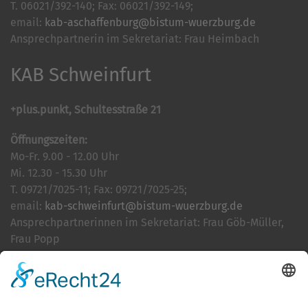
T. 06021/392-140; Fax: 06021/392-149;
email:
kab-aschaffenburg@bistum-wuerzburg.de
Ansprechpartnerin im Sekretariat: Frau Heimbach
KAB Schweinfurt
+plus.punkt, Schultesstraße 21
Öffnungszeiten:
Mo-Fr. 9.00 - 12.00 Uhr
Mi. 12.30 - 15.30 Uhr
T. 09721/7025-11; Fax: 09721/7025-25;
email:
kab-schweinfurt@bistum-wuerzburg.de
Ansprechpartnerinnen im Sekretariat: Frau Göb-Müller,
Frau Popp