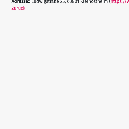
Adresse::
Ludwigstraße 25, 63801 Kleinostheim (
https://
Zurück