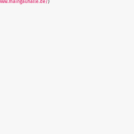
www.maingauhalle.de/
)