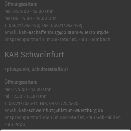
Öffnungszeiten:
Mo-Do. 9.00 - 12.00 Uhr
Mo+Do. 14.00 - 16.00 Uhr
T. 06021/392-140; Fax: 06021/392-149;
email:
kab-aschaffenburg@bistum-wuerzburg.de
Ansprechpartnerin im Sekretariat: Frau Heimbach
KAB Schweinfurt
+plus.punkt, Schultesstraße 21
Öffnungszeiten:
Mo-Fr. 9.00 - 12.00 Uhr
Mi. 12.30 - 15.30 Uhr
T. 09721/7025-11; Fax: 09721/7025-25;
email:
kab-schweinfurt@bistum-wuerzburg.de
Ansprechpartnerinnen im Sekretariat: Frau Göb-Müller,
Frau Popp