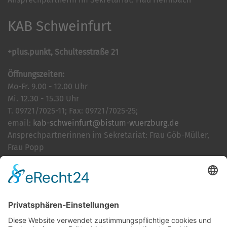
KAB Schweinfurt
+plus.punkt, Schultesstraße 21
Öffnungszeiten:
Mo-Fr. 9.00 - 12.00 Uhr
Mi. 12.30 - 15.30 Uhr
T. 09721/7025-11; Fax: 09721/7025-25;
email:
kab-schweinfurt@bistum-wuerzburg.de
Ansprechpartnerinnen im Sekretariat: Frau Göb-Müller,
Frau Popp