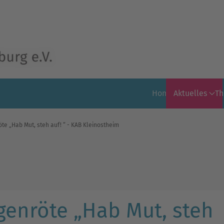
Home
Aktuelles
T
e „Hab Mut, steh auf! “ - KAB Kleinostheim
enröte „Hab Mut, steh