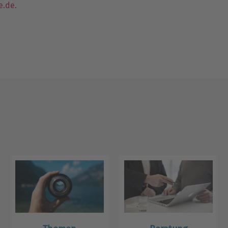
e.de
.