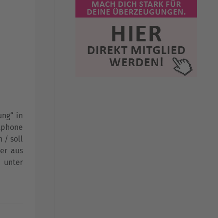
ung“ in
rtphone
 / soll
er aus
n unter