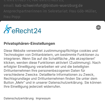
email:
kab-schweinfurt@bistum-wuerzburg.de
Ansprechpartnerinnen im Sekretariat: Frau Göb-Müller,
Frau Popp
Cookie-Einstellungen
Kontakt
Login