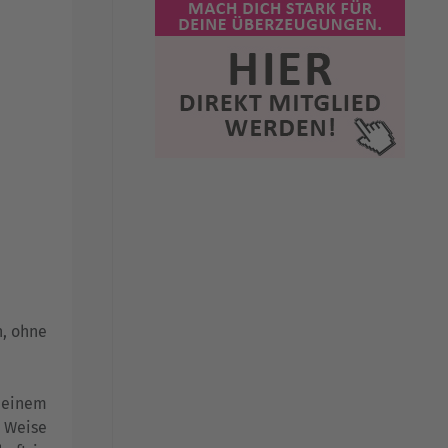
n, ohne
deinem
 Weise