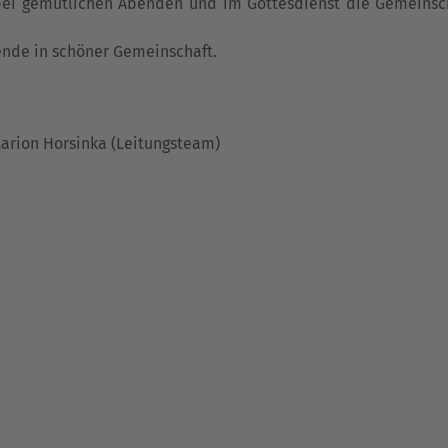
 bei gemütlichen Abenden und im Gottesdienst die Gemeinsch
ende in schöner Gemeinschaft.
Marion Horsinka (Leitungsteam)