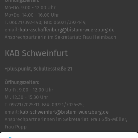
Öffnungszeiten:
Mo-Do. 9.00 - 12.00 Uhr
Mo+Do. 14.00 - 16.00 Uhr
T. 06021/392-140; Fax: 06021/392-149;
email:
kab-aschaffenburg@bistum-wuerzburg.de
Ansprechpartnerin im Sekretariat: Frau Heimbach
KAB Schweinfurt
+plus.punkt, Schultesstraße 21
Öffnungszeiten:
Mo-Fr. 9.00 - 12.00 Uhr
Mi. 12.30 - 15.30 Uhr
T. 09721/7025-11; Fax: 09721/7025-25;
email:
kab-schweinfurt@bistum-wuerzburg.de
Ansprechpartnerinnen im Sekretariat: Frau Göb-Müller,
Frau Popp