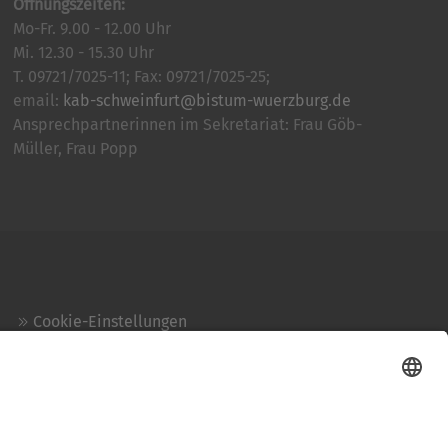
Öffnungszeiten:
Mo-Fr. 9.00 - 12.00 Uhr
Mi. 12.30 - 15.30 Uhr
T. 09721/7025-11; Fax: 09721/7025-25;
email:
kab-schweinfurt@bistum-wuerzburg.de
Ansprechpartnerinnen im Sekretariat: Frau Göb-
Müller, Frau Popp
Cookie-Einstellungen
Kontakt
Login
Impressum