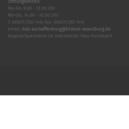
Öffnungszeiten:
Mo-Do. 9.00 - 12.00 Uhr
Mo+Do. 14.00 - 16.00 Uhr
T. 06021/392-140; Fax: 06021/392-149;
email:
kab-aschaffenburg@bistum-wuerzburg.de
Ansprechpartnerin im Sekretariat: Frau Heimbach