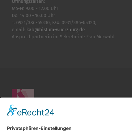
Öffnungszeiten:
Mo-Fr. 9.00 - 12.00 Uhr
Do. 14.00 - 16.00 Uhr
T. 0931/386-65330; Fax: 0931/386-65320;
email:
kab@bistum-wuerzburg.de
Ansprechpartnerin im Sekretariat: Frau Merwald