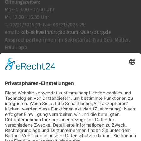
Öffnungszeiten:
Mo-Fr. 9.00 - 12.00 Uhr
Mi. 12.30 - 15.30 Uhr
T. 09721/7025-11; Fax: 09721/7025-25;
email:
kab-schweinfurt@bistum-wuerzburg.de
Ansprechpartnerinnen im Sekretariat: Frau Göb-Müller,
Frau Popp
Cookie-Einstellungen