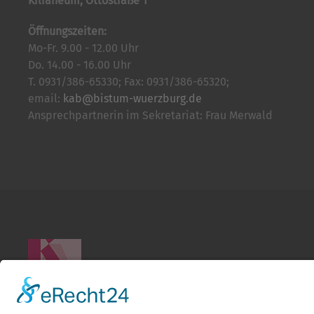
Kilianeum, Ottostraße 1
Öffnungszeiten:
Mo-Fr. 9.00 - 12.00 Uhr
Do. 14.00 - 16.00 Uhr
T. 0931/386-65330; Fax: 0931/386-65320;
email:
kab@bistum-wuerzburg.de
Ansprechpartnerin im Sekretariat: Frau Merwald