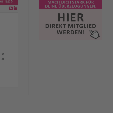
er Tag
ie
ln