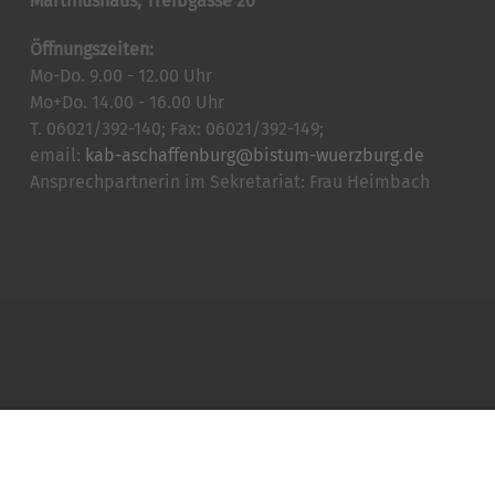
Martinushaus, Treibgasse 26
Öffnungszeiten:
Mo-Do. 9.00 - 12.00 Uhr
Mo+Do. 14.00 - 16.00 Uhr
T. 06021/392-140; Fax: 06021/392-149;
email:
kab-aschaffenburg@bistum-wuerzburg.de
Ansprechpartnerin im Sekretariat: Frau Heimbach