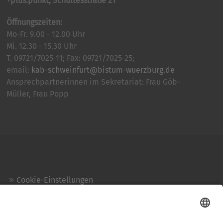
+plus.punkt, Schultesstraße 21
Öffnungszeiten:
Mo-Fr. 9.00 - 12.00 Uhr
Mi. 12.30 - 15.30 Uhr
T. 09721/7025-11; Fax: 09721/7025-25;
email:
kab-schweinfurt@bistum-wuerzburg.de
Ansprechpartnerinnen im Sekretariat: Frau Göb-
Müller, Frau Popp
Cookie-Einstellungen
Kontakt
Login