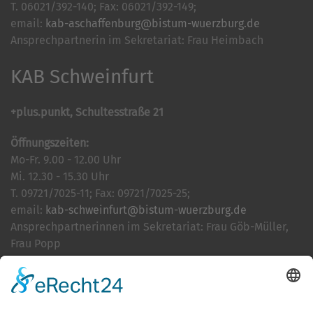
T. 06021/392-140; Fax: 06021/392-149;
email:
kab-aschaffenburg@bistum-wuerzburg.de
Ansprechpartnerin im Sekretariat: Frau Heimbach
KAB Schweinfurt
+plus.punkt, Schultesstraße 21
Öffnungszeiten:
Mo-Fr. 9.00 - 12.00 Uhr
Mi. 12.30 - 15.30 Uhr
T. 09721/7025-11; Fax: 09721/7025-25;
email:
kab-schweinfurt@bistum-wuerzburg.de
Ansprechpartnerinnen im Sekretariat: Frau Göb-Müller,
Frau Popp