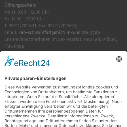
Öffnungszeiten:
Mo-Fr. 9.00 - 12.00 Uhr
Mi. 12.30 - 15.30 Uhr
T. 09721/7025-11; Fax: 09721/7025-25;
email:
kab-schweinfurt@bistum-wuerzburg.de
Ansprechpartnerinnen im Sekretariat: Frau Göb-Müller,
Frau Popp
Cookie-Einstellungen