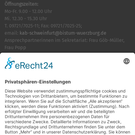
Öffnungszeiten:
Mo-Fr. 9.00 - 12.00 Uhr
Mi. 12.30 - 15.30 Uhr
T. 09721/7025-11; Fax: 09721/7025-25;
email:
kab-schweinfurt@bistum-wuerzburg.de
Ansprechpartnerinnen im Sekretariat: Frau Göb-Müller,
Frau Popp
Cookie-Einstellungen