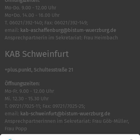
Öffnungszeiten:
Mo-Do. 9.00 - 12.00 Uhr
Mo+Do. 14.00 - 16.00 Uhr
T. 06021/392-140; Fax: 06021/392-149;
email:
kab-aschaffenburg@bistum-wuerzburg.de
Ansprechpartnerin im Sekretariat: Frau Heimbach
KAB Schweinfurt
+plus.punkt, Schultesstraße 21
Öffnungszeiten:
Mo-Fr. 9.00 - 12.00 Uhr
Mi. 12.30 - 15.30 Uhr
T. 09721/7025-11; Fax: 09721/7025-25;
email:
kab-schweinfurt@bistum-wuerzburg.de
Ansprechpartnerinnen im Sekretariat: Frau Göb-Müller,
Frau Popp