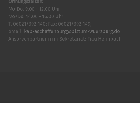
Öffnungszeiten:
Mo-Do. 9.00 - 12.00 Uhr
Mo+Do. 14.00 - 16.00 Uhr
T. 06021/392-140; Fax: 06021/392-149;
email:
kab-aschaffenburg@bistum-wuerzburg.de
Ansprechpartnerin im Sekretariat: Frau Heimbach