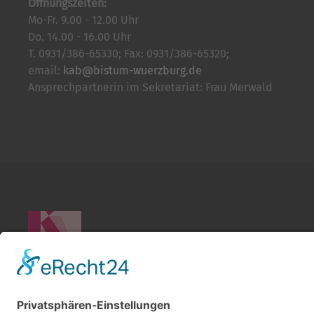
Öffnungszeiten:
Mo-Fr. 9.00 - 12.00 Uhr
Do. 14.00 - 16.00 Uhr
T. 0931/386-65330; Fax: 0931/386-65320;
email:
kab@bistum-wuerzburg.de
Ansprechpartnerin im Sekretariat: Frau Merwald