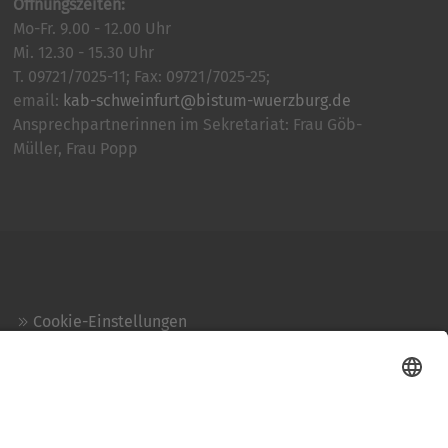
Öffnungszeiten:
Mo-Fr. 9.00 - 12.00 Uhr
Mi. 12.30 - 15.30 Uhr
T. 09721/7025-11; Fax: 09721/7025-25;
email:
kab-schweinfurt@bistum-wuerzburg.de
Ansprechpartnerinnen im Sekretariat: Frau Göb-
Müller, Frau Popp
Cookie-Einstellungen
Kontakt
Login
Impressum