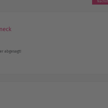
Nächst
rneck
er abgesagt!