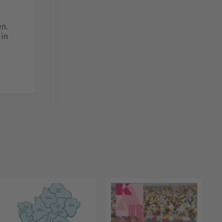
n.
in