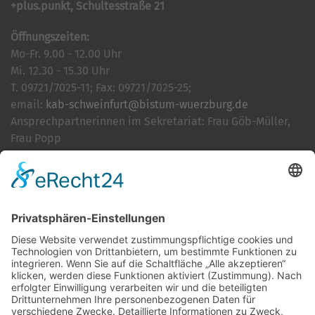
+plus.punkt, Schultesstraße 21
Öffnungszeiten:
Mo-Fr. 9.00 - 12.00 Uhr
Mi. 12.30 - 15.30 Uhr
T. 09721/7025-11; Fax: 09721/7025-25;
email:
kab-schweinfurt@bistum-wuerzburg.de
Ansprechpartnerinnen im Sekretariat: Frau Göb-Müller,
Frau Popp