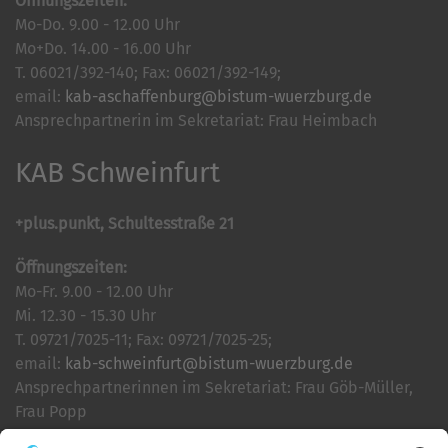
Öffnungszeiten:
Mo-Do. 9.00 - 12.00 Uhr
Mo+Do. 14.00 - 16.00 Uhr
T. 06021/392-140; Fax: 06021/392-149;
email:
kab-aschaffenburg@bistum-wuerzburg.de
Ansprechpartnerin im Sekretariat: Frau Heimbach
KAB Schweinfurt
+plus.punkt, Schultesstraße 21
Öffnungszeiten:
Mo-Fr. 9.00 - 12.00 Uhr
Mi. 12.30 - 15.30 Uhr
T. 09721/7025-11; Fax: 09721/7025-25;
email:
kab-schweinfurt@bistum-wuerzburg.de
Ansprechpartnerinnen im Sekretariat: Frau Göb-Müller,
Frau Popp