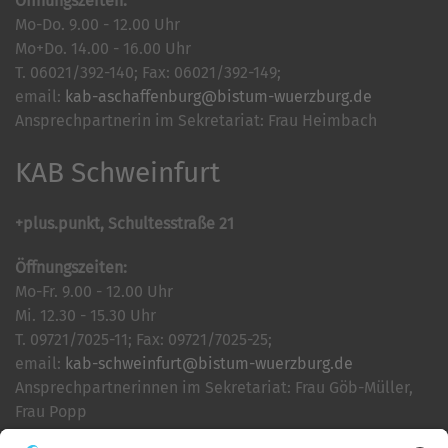
Öffnungszeiten:
Mo-Do. 9.00 - 12.00 Uhr
Mo+Do. 14.00 - 16.00 Uhr
T. 06021/392-140; Fax: 06021/392-149;
email:
kab-aschaffenburg@bistum-wuerzburg.de
Ansprechpartnerin im Sekretariat: Frau Heimbach
KAB Schweinfurt
+plus.punkt, Schultesstraße 21
Öffnungszeiten:
Mo-Fr. 9.00 - 12.00 Uhr
Mi. 12.30 - 15.30 Uhr
T. 09721/7025-11; Fax: 09721/7025-25;
email:
kab-schweinfurt@bistum-wuerzburg.de
Ansprechpartnerinnen im Sekretariat: Frau Göb-Müller,
Frau Popp