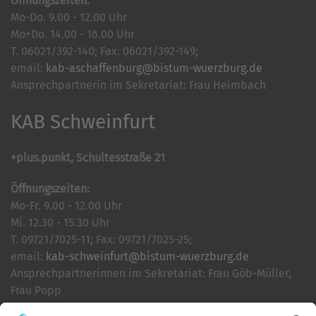
Öffnungszeiten:
Mo-Do. 9.00 - 12.00 Uhr
Mo+Do. 14.00 - 16.00 Uhr
T. 06021/392-140; Fax: 06021/392-149;
email:
kab-aschaffenburg@bistum-wuerzburg.de
Ansprechpartnerin im Sekretariat: Frau Heimbach
KAB Schweinfurt
+plus.punkt, Schultesstraße 21
Öffnungszeiten:
Mo-Fr. 9.00 - 12.00 Uhr
Mi. 12.30 - 15.30 Uhr
T. 09721/7025-11; Fax: 09721/7025-25;
email:
kab-schweinfurt@bistum-wuerzburg.de
Ansprechpartnerinnen im Sekretariat: Frau Göb-Müller,
Frau Popp