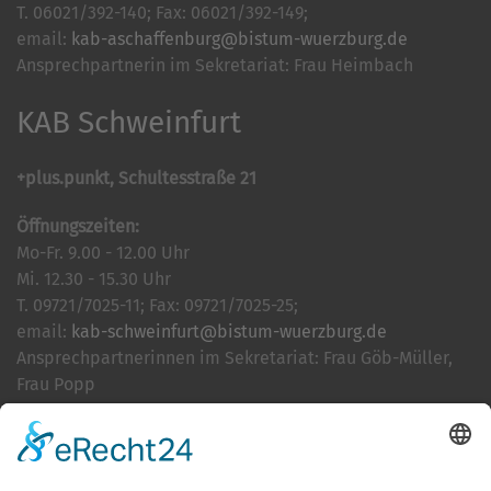
T. 06021/392-140; Fax: 06021/392-149;
email:
kab-aschaffenburg@bistum-wuerzburg.de
Ansprechpartnerin im Sekretariat: Frau Heimbach
KAB Schweinfurt
+plus.punkt, Schultesstraße 21
Öffnungszeiten:
Mo-Fr. 9.00 - 12.00 Uhr
Mi. 12.30 - 15.30 Uhr
T. 09721/7025-11; Fax: 09721/7025-25;
email:
kab-schweinfurt@bistum-wuerzburg.de
Ansprechpartnerinnen im Sekretariat: Frau Göb-Müller,
Frau Popp