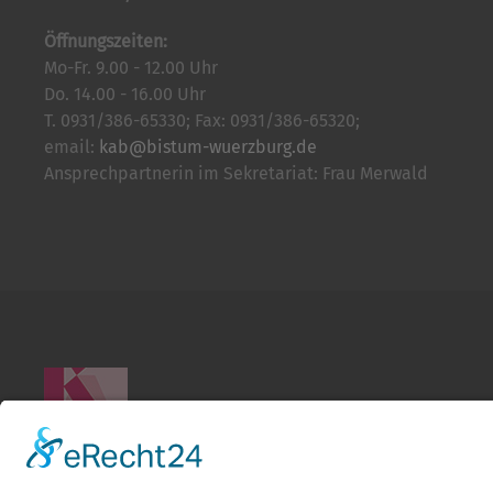
Öffnungszeiten:
Mo-Fr. 9.00 - 12.00 Uhr
Do. 14.00 - 16.00 Uhr
T. 0931/386-65330; Fax: 0931/386-65320;
email:
kab@bistum-wuerzburg.de
Ansprechpartnerin im Sekretariat: Frau Merwald