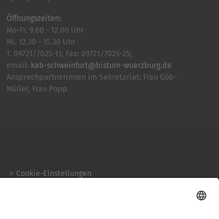
Öffnungszeiten:
Mo-Fr. 9.00 - 12.00 Uhr
Mi. 12.30 - 15.30 Uhr
T. 09721/7025-11; Fax: 09721/7025-25;
email:
kab-schweinfurt@bistum-wuerzburg.de
Ansprechpartnerinnen im Sekretariat: Frau Göb-
Müller, Frau Popp
Cookie-Einstellungen
Kontakt
Login