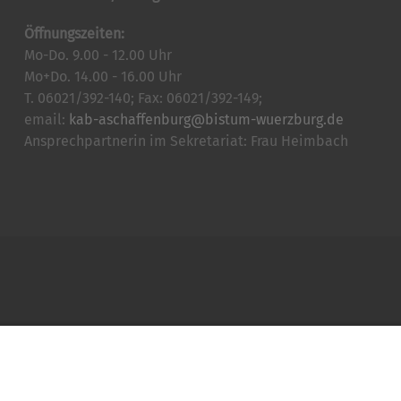
Öffnungszeiten:
Mo-Do. 9.00 - 12.00 Uhr
Mo+Do. 14.00 - 16.00 Uhr
T. 06021/392-140; Fax: 06021/392-149;
email:
kab-aschaffenburg@bistum-wuerzburg.de
Ansprechpartnerin im Sekretariat: Frau Heimbach