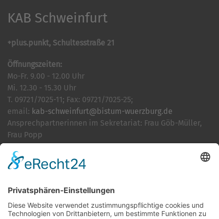
KAB Schweinfurt
+plus.punkt, Schultesstraße 21
Öffnungszeiten:
Mo-Fr. 9.00 - 12.00 Uhr
Mi. 12.30 - 15.30 Uhr
T. 09721/7025-11; Fax: 09721/7025-25;
email:
kab-schweinfurt@bistum-wuerzburg.de
Ansprechpartnerinnen im Sekretariat: Frau Göb-Müller,
Frau Popp