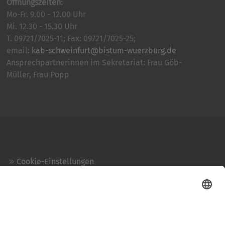
Öffnungszeiten:
Mo-Fr. 9.00 - 12.00 Uhr
Mi. 12.30 - 15.30 Uhr
T. 09721/7025-11; Fax: 09721/7025-25;
email:
kab-schweinfurt@bistum-wuerzburg.de
Ansprechpartnerinnen im Sekretariat: Frau Göb-
Müller, Frau Popp
Cookie-Einstellungen
Kontakt
Login
Impressum