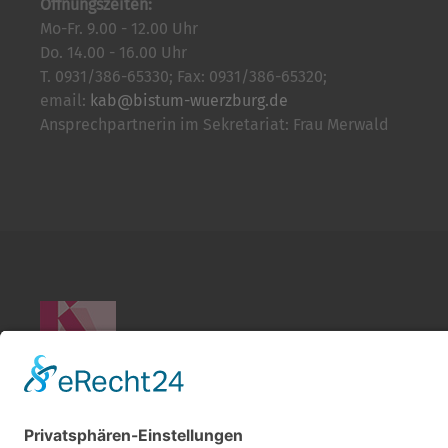
Öffnungszeiten:
Mo-Fr. 9.00 - 12.00 Uhr
Do. 14.00 - 16.00 Uhr
T. 0931/386-65330; Fax: 0931/386-65320;
email:
kab@bistum-wuerzburg.de
Ansprechpartnerin im Sekretariat: Frau Merwald