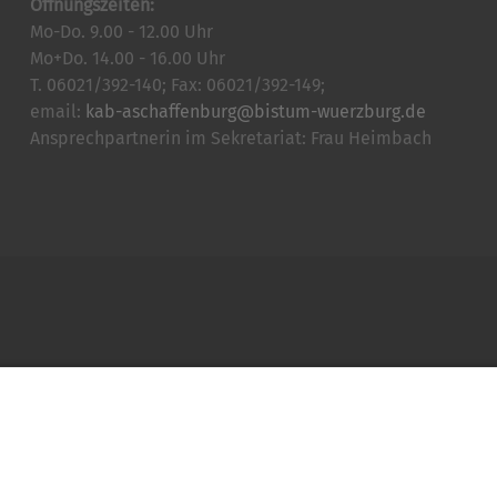
Öffnungszeiten:
Mo-Do. 9.00 - 12.00 Uhr
Mo+Do. 14.00 - 16.00 Uhr
T. 06021/392-140; Fax: 06021/392-149;
email:
kab-aschaffenburg@bistum-wuerzburg.de
Ansprechpartnerin im Sekretariat: Frau Heimbach