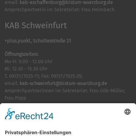
email:
kab-aschaffenburg@bistum-wuerzburg.de
Ansprechpartnerin im Sekretariat: Frau Heimbach
KAB Schweinfurt
+plus.punkt, Schultesstraße 21
Öffnungszeiten:
Mo-Fr. 9.00 - 12.00 Uhr
Mi. 12.30 - 15.30 Uhr
T. 09721/7025-11; Fax: 09721/7025-25;
email:
kab-schweinfurt@bistum-wuerzburg.de
Ansprechpartnerinnen im Sekretariat: Frau Göb-Müller,
Frau Popp