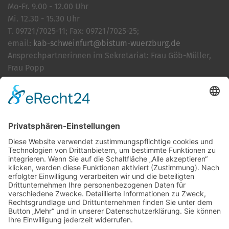
Mo-Fr. 9.00 - 12.00 Uhr
Mi. 12.30 - 15.30 Uhr
T. 09721/7025-11; Fax: 09721/7025-25;
email:
kab-schweinfurt@bistum-wuerzburg.de
Ansprechpartnerinnen im Sekretariat: Frau Göb-Müller,
Frau Popp
Cookie-Einstellungen
Kontakt