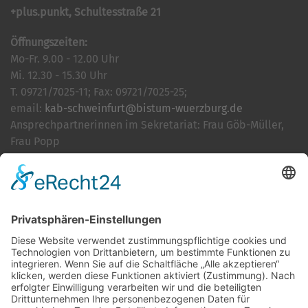
+plus.punkt, Schultesstraße 21
Öffnungszeiten:
Mo-Fr. 9.00 - 12.00 Uhr
Mi. 12.30 - 15.30 Uhr
T. 09721/7025-11; Fax: 09721/7025-25;
email:
kab-schweinfurt@bistum-wuerzburg.de
Ansprechpartnerinnen im Sekretariat: Frau Göb-Müller,
Frau Popp