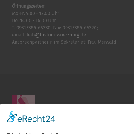
Öffnungszeiten:
Mo-Fr. 9.00 - 12.00 Uhr
Do. 14.00 - 16.00 Uhr
T. 0931/386-65330; Fax: 0931/386-65320;
email:
kab@bistum-wuerzburg.de
Ansprechpartnerin im Sekretariat: Frau Merwald