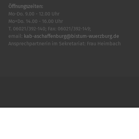
Öffnungszeiten:
Mo-Do. 9.00 - 12.00 Uhr
Mo+Do. 14.00 - 16.00 Uhr
T. 06021/392-140; Fax: 06021/392-149;
email:
kab-aschaffenburg@bistum-wuerzburg.de
Ansprechpartnerin im Sekretariat: Frau Heimbach