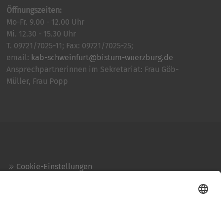
Öffnungszeiten:
Mo-Fr. 9.00 - 12.00 Uhr
Mi. 12.30 - 15.30 Uhr
T. 09721/7025-11; Fax: 09721/7025-25;
email:
kab-schweinfurt@bistum-wuerzburg.de
Ansprechpartnerinnen im Sekretariat: Frau Göb-
Müller, Frau Popp
Cookie-Einstellungen
Kontakt
Login