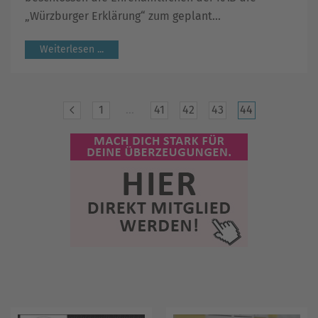
„Würzburger Erklärung“ zum geplant...
Weiterlesen ...
1
…
41
42
43
44