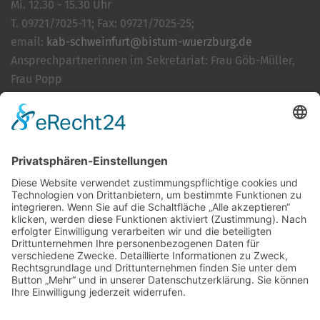
Mi. 12.30 - 15.30 Uhr
T. 09721/7025-11; Fax: 09721/7025-25;
email:
kab-schweinfurt@bistum-wuerzburg.de
Ansprechpartnerinnen im Sekretariat: Frau Göb-Müller,
Frau Popp
Cookie-Einstellungen
Kontakt