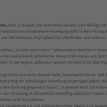
nau.
Auch in diesem Jahr sammelten wieder viele fleißige Hel
 Katholischen Arbeitnehmer-Bewegung (KAB) in Main-Kinzig A
 aus KAB Vereinen, Kolpingfamilien, Pfadfinder- und anderen
AB Aktion „Schützt mein Leben“ insbesondere Familien in beso
l an den Sozialdienst katholischer Frauen (SkF) Hanau und Ba
Kinder in der Region. Außerdem werden mit dem Erlös KAB Pro
ng freute sich Heike Brenzel-Auth, Verantwortliche der KAB f
zum Erfolg der diesjährigen Sammlung beigetragen haben. All
e ihre Kleidung gespendet haben.“, so Brenzel-Auth. Ein beson
i der Verladung in Altenmittlau tatkräftig unterstützt haben.
Aktion nicht durchführen.
d FairWertung e.V. und Kolping Recycling. Dadurch ist gewähr