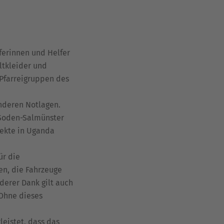
ferinnen und Helfer
ltkleider und
 Pfarreigruppen des
nderen Notlagen.
d Soden-Salmünster
jekte in Uganda
ür die
en, die Fahrzeuge
derer Dank gilt auch
 Ohne dieses
leistet, dass das