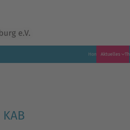
Home
Aktuelles
T
r KAB