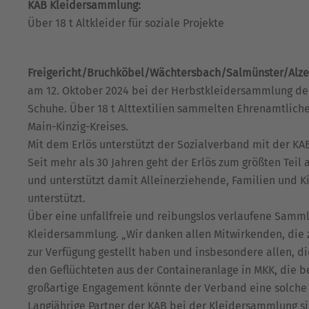
KAB Kleidersammlung:
Über 18 t Altkleider für soziale Projekte
Freigericht/Bruchköbel/Wächtersbach/Salmünster/Alze
am 12. Oktober 2024 bei der Herbstkleidersammlung der
Schuhe. Über 18 t Alttextilien sammelten Ehrenamtliche
Main-Kinzig-Kreises.
Mit dem Erlös unterstützt der Sozialverband mit der K
Seit mehr als 30 Jahren geht der Erlös zum größten Tei
und unterstützt damit Alleinerziehende, Familien und 
unterstützt.
Über eine unfallfreie und reibungslos verlaufene Sammlu
Kleidersammlung. „Wir danken allen Mitwirkenden, die 
zur Verfügung gestellt haben und insbesondere allen, di
den Geflüchteten aus der Containeranlage in MKK, die be
großartige Engagement könnte der Verband eine solche 
Langjährige Partner der KAB bei der Kleidersammlung sin