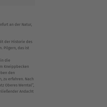
nfurt an der Natur,
t der Historie des
 Pilgern, das ist
in die
 am Kneippbecken
Neben den
, zu erfahren. Nach
tz Oberes Werntal“,
chließender Andacht