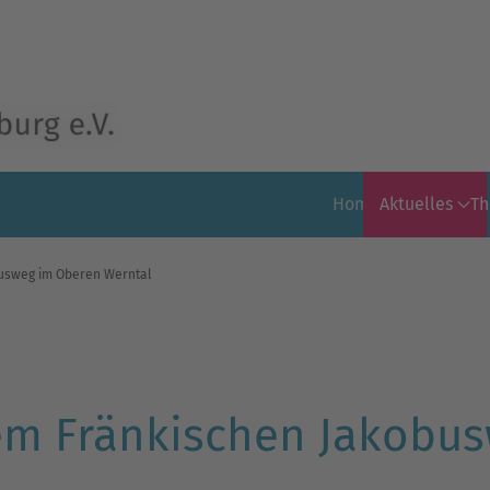
Home
Aktuelles
T
busweg im Oberen Werntal
dem Fränkischen Jakobu