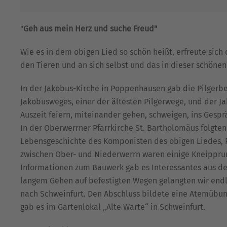
"
Geh aus mein Herz und suche Freud"
Wie es in dem obigen Lied so schön heißt, erfreute sic
den Tieren und an sich selbst und das in dieser schöne
In der Jakobus-Kirche in Poppenhausen gab die Pilgerbe
Jakobusweges, einer der ältesten Pilgerwege, und der Ja
Auszeit feiern, miteinander gehen, schweigen, ins Gesp
In der Oberwerrner Pfarrkirche St. Bartholomäus folgten
Lebensgeschichte des Komponisten des obigen Liedes, 
zwischen Ober- und Niederwerrn waren einige Kneipprun
Informationen zum Bauwerk gab es Interessantes aus de
langem Gehen auf befestigten Wegen gelangten wir endl
nach Schweinfurt. Den Abschluss bildete eine Atemübun
gab es im Gartenlokal „Alte Warte“ in Schweinfurt.