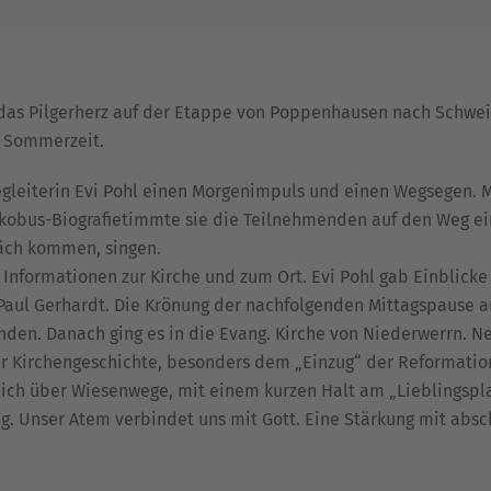
h das Pilgerherz auf der Etappe von Poppenhausen nach Schwei
n Sommerzeit.
gleiterin Evi Pohl einen Morgenimpuls und einen Wegsegen. Mi
kobus-Biografietimmte sie die Teilnehmenden auf den Weg ein.
räch kommen, singen.
 Informationen zur Kirche und zum Ort. Evi Pohl gab Einblicke 
Paul Gerhardt. Die Krönung der nachfolgenden Mittagspause
den. Danach ging es in die Evang. Kirche von Niederwerrn. 
r Kirchengeschichte, besonders dem „Einzug“ der Reformation
ich über Wiesenwege, mit einem kurzen Halt am „Lieblingspla
g. Unser Atem verbindet uns mit Gott. Eine Stärkung mit abs