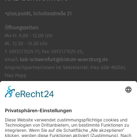
+plus.punkt, Schultesstraße 21
Öffnungszeiten:
Mo-Fr. 9.00 - 12.00 Uhr
Mi. 12.30 - 15.30 Uhr
T. 09721/7025-11; Fax: 09721/7025-25;
email:
kab-schweinfurt@bistum-wuerzburg.de
Ansprechpartnerinnen im Sekretariat: Frau Göb-Müller,
Frau Popp